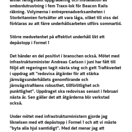
annat färdigställt uppgradering och installation av
ombordutrustning i fem Traxx-lok för Beacon Rails
räkning. Volymerna i entreprenadverksamheten i
Storbritannien fortsätter att vara låga, vilket till viss del
förklaras av att färre underhållsarbeten utförs sommartid.
Större medvetenhet på effektivt underhåll likt ett
depåstopp i Formel 1
Det händer en del positivt i branschen också. Mötet med
infrastrukturminister Andreas Carlson i juni har fått till
följd att regeringen tagit nästa steg och gett Trafikverket
i uppdrag att ”redovisa åtgärder för att stärka
järnvägsunderhållets genomförande och
järnvägstrafikens robusthet, tillförlitlighet och
punktlighet”. Uppdraget ska redovisas senast i februari
nästa år. Sen gäller det att åtgärderna blir verkstad
också.
Under mötet med infrastrukturministern gjorde jag
liknelsen med ett depåstopp i Formel 1 och att vi måste
”byta alla hjul samtidigt”. Med det menar jag att