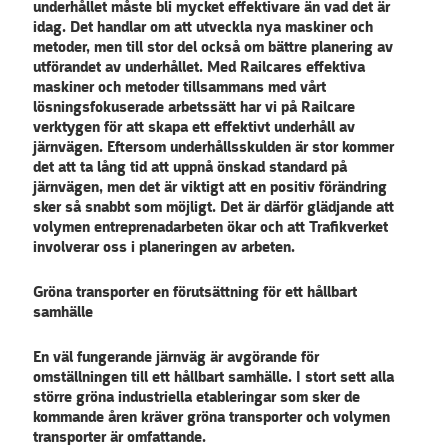
underhållet måste bli mycket effektivare än vad det är
idag. Det handlar om att utveckla nya maskiner och
metoder, men till stor del också om bättre planering av
utförandet av underhållet. Med Railcares effektiva
maskiner och metoder tillsammans med vårt
lösningsfokuserade arbetssätt har vi på Railcare
verktygen för att skapa ett effektivt underhåll av
järnvägen. Eftersom underhållsskulden är stor kommer
det att ta lång tid att uppnå önskad standard på
järnvägen, men det är viktigt att en positiv förändring
sker så snabbt som möjligt. Det är därför glädjande att
volymen entreprenadarbeten ökar och att Trafikverket
involverar oss i planeringen av arbeten.
Gröna transporter en förutsättning för ett hållbart
samhälle
En väl fungerande järnväg är avgörande för
omställningen till ett hållbart samhälle. I stort sett alla
större gröna industriella etableringar som sker de
kommande åren kräver gröna transporter och volymen
transporter är omfattande.