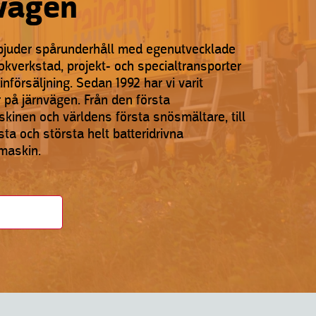
vägen
rbjuder spårunderhåll med egenutvecklade
okverkstad, projekt- och specialtransporter
försäljning. Sedan 1992 har vi varit
 på järnvägen. Från den första
inen och världens första snösmältare, till
ta och största helt batteridrivna
maskin.