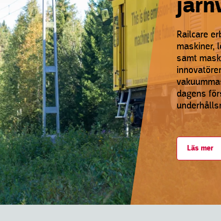
järn
Railcare e
maskiner, l
samt maskin
innovatörer
vakuummask
dagens förs
underhålls
Läs mer