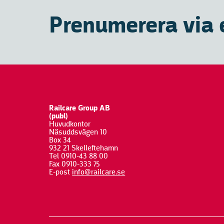
Prenumerera via 
Railcare Group AB
(publ)
Huvudkontor
Näsuddsvägen 10
Box 34
932 21 Skelleftehamn
Tel 0910-43 88 00
Fax 0910-333 75
E-post
info@railcare.se