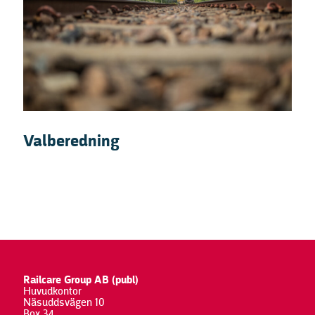
Valberedning
Railcare Group AB (publ)
Huvudkontor
Näsuddsvägen 10
Box 34