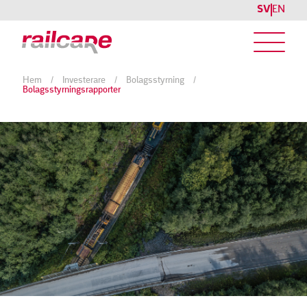
SV
EN
Hem
/
Investerare
/
Bolagsstyrning
/
Bolagsstyrningsrapporter