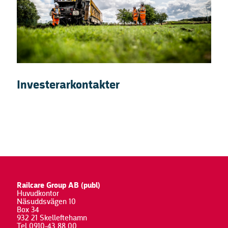
Investerarkontakter
Railcare Group AB (publ)
Huvudkontor
Näsuddsvägen 10
Box 34
932 21 Skelleftehamn
Tel 0910-43 88 00