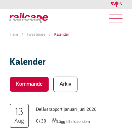
SV
EN
Hem
/
Investerare
/
Kalender
Kalender
Kommande
Arkiv
13
Delårsrapport januari-juni 2026
Aug
07:30