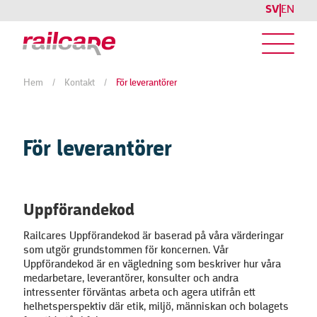
SV
EN
Hem
/
Kontakt
/
För leverantörer
För leverantörer
Uppförandekod
Railcares Uppförandekod är baserad på våra värderingar
som utgör grundstommen för koncernen. Vår
Uppförandekod är en vägledning som beskriver hur våra
medarbetare, leverantörer, konsulter och andra
intressenter förväntas arbeta och agera utifrån ett
helhetsperspektiv där etik, miljö, människan och bolagets