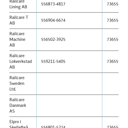
Railcare
556873-4817
736556873
Lining AB
Railcare T
556904-6674
736556904
AB
Railcare
Machine
556502-3925
736556502
AB
Railcare
Lokverkstad
559211-5405
736559211
AB
Railcare
Sweden
Ltd.
Railcare
Danmark
AS
Elpro i
Skellefteå
556801-5274
736556801