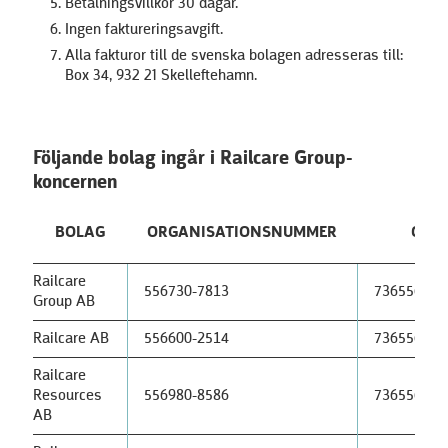
Betalningsvillkor 30 dagar.
Ingen faktureringsavgift.
Alla fakturor till de svenska bolagen adresseras till:
Box 34, 932 21 Skelleftehamn.
Följande bolag ingår i Railcare Group-
koncernen
BOLAG
ORGANISATIONSNUMMER
GLN
Railcare
556730-7813
736556730
Group AB
Railcare AB
556600-2514
736556600
Railcare
Resources
556980-8586
736556980
AB