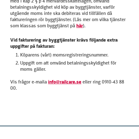
med 1 kap 2 § p 4 mervärdesskattelagen, omvänd
betalningsskyldighet vid köp av byggtjänster, varför
utgående moms inte ska debiteras vid tillfällen då
faktureringen rör byggtjänster. (Läs mer om vilka tjänster
som klassas som byggtjänst på
här
).
Vid fakturering av byggtjänster krävs följande extra
uppgifter på fakturan:
Köparens (vårt) momsregistreringsnummer.
Uppgift om att omvänd betalningsskyldighet för
moms gäller.
Vis frågor e-maila
info@railcare.se
eller ring 0910-43 88
00.