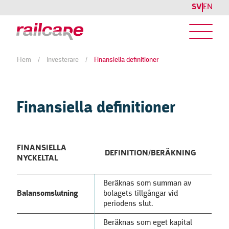
SV
EN
Hem
/
Investerare
/
Finansiella definitioner
Finansiella definitioner
FINANSIELLA
DEFINITION/BERÄKNING
NYCKELTAL
Beräknas som summan av
Balansomslutning
bolagets tillgångar vid
periodens slut.
Beräknas som eget kapital