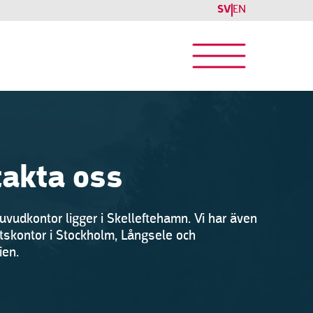
SV
EN
akta oss
uvudkontor ligger i Skelleftehamn. Vi har även
skontor i Stockholm, Långsele och
ien.