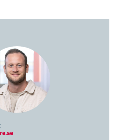
k
re.se