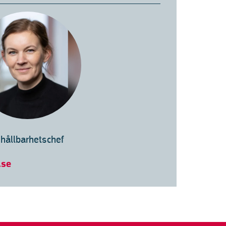
 hållbarhetschef
.se