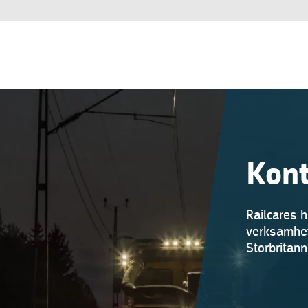
Kont
Railcares h
verksamhet
Storbritann