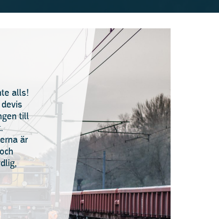
nte alls!
 devis
ngen till
.
erna är
 och
dlig,