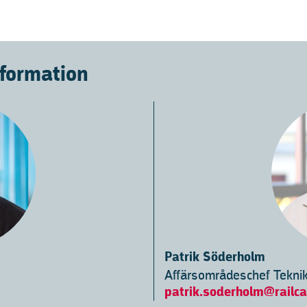
nformation
Patrik Söderholm
Affärsområdeschef Tekni
patrik.soderholm@railca