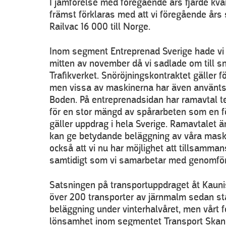
I jämförelse med föregående års fjärde kvart
främst förklaras med att vi föregående års 
Railvac 16 000 till Norge.
Inom segment Entreprenad Sverige hade vi 
mitten av november då vi sadlade om till s
Trafikverket. Snöröjningskontraktet gäller
men vissa av maskinerna har även använts
Boden. På entreprenadsidan har ramavtal t
för en stor mängd av spårarbeten som en fö
gäller uppdrag i hela Sverige. Ramavtalet är 
kan ge betydande beläggning av våra maski
också att vi nu har möjlighet att tillsamma
samtidigt som vi samarbetar med genomför
Satsningen på transportuppdraget åt Kaunis 
över 200 transporter av järnmalm sedan sta
beläggning under vinterhalvåret, men vårt fe
lönsamhet inom segmentet Transport Skand