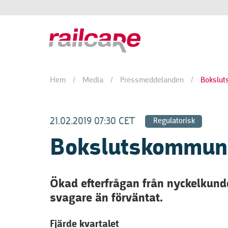
Hem
/
Media
/
Pressmeddelanden
/
Bokslut
21.02.2019 07:30 CET
Regulatorisk
Bokslutskommuni
Ökad efterfrågan från nyckelkunde
svagare än förväntat.
Fjärde kvartalet