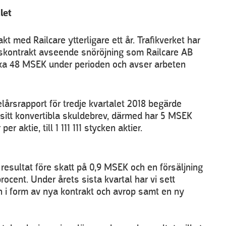
let
t med Railcare ytterligare ett år. Trafikverket har
äggskontrakt avseende snöröjning som Railcare AB
irka 48 MSEK under perioden och avser arbeten
elårsrapport för tredje kvartalet 2018 begärde
sitt konvertibla skuldebrev, därmed har 5 MSEK
r aktie, till 1 111 111 stycken aktier.
 resultat före skatt på 0,9 MSEK och en försäljning
rocent. Under årets sista kvartal har vi sett
n i form av nya kontrakt och avrop samt en ny