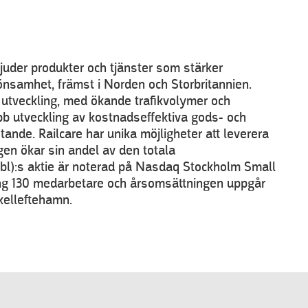
juder produkter och tjänster som stärker
lönsamhet, främst i Norden och Storbritannien.
v utveckling, med ökande trafikvolymer och
b utveckling av kostnadseffektiva gods- och
ande. Railcare har unika möjligheter att leverera
ägen ökar sin andel av den totala
bl):s aktie är noterad på Nasdaq Stockholm Small
ing 130 medarbetare och årsomsättningen uppgår
kelleftehamn.