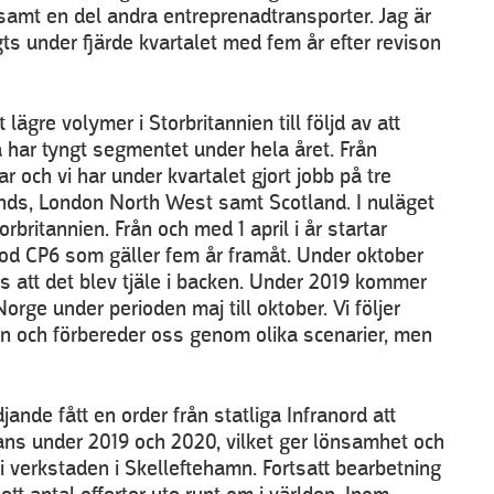
 samt en del andra entreprenadtransporter. Jag är
gts under fjärde kvartalet med fem år efter revison
ägre volymer i Storbritannien till följd av att
a har tyngt segmentet under hela året. Från
r och vi har under kvartalet gjort jobb på tre
ds, London North West samt Scotland. I nuläget
britannien. Från och med 1 april i år startar
od CP6 som gäller fem år framåt. Under oktober
ls att det blev tjäle i backen. Under 2019 kommer
Norge under perioden maj till oktober. Vi följer
gan och förbereder oss genom olika scenarier, men
ande fått en order från statliga Infranord att
ns under 2019 och 2020, vilket ger lönsamhet och
i verkstaden i Skelleftehamn. Fortsatt bearbetning