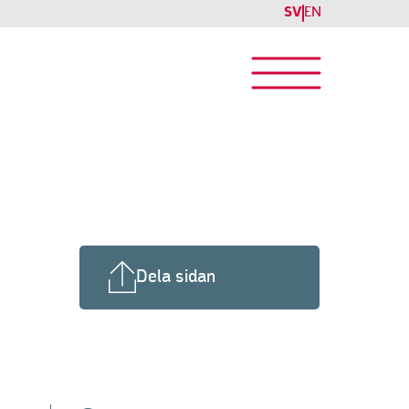
SV
EN
Dela sidan