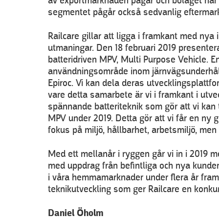
av exportmarknaden pågår och bolaget har et
segmentet pågår också sedvanlig eftermark
Railcare gillar att ligga i framkant med ny
utmaningar. Den 18 februari 2019 presenterad
batteridriven MPV, Multi Purpose Vehicle. 
användningsområde inom järnvägsunderhåll.
Epiroc. Vi kan dela deras utvecklingsplattf
vare detta samarbete är vi i framkant i ut
spännande batteriteknik som gör att vi kan 
MPV under 2019. Detta gör att vi får en ny 
fokus på miljö, hållbarhet, arbetsmiljö, men
Med ett mellanår i ryggen går vi in i 2019 
med uppdrag från befintliga och nya kund
i våra hemmamarknader under flera år framöv
teknikutveckling som ger Railcare en konku
Daniel Öholm