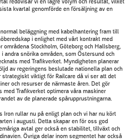
al redovisar vi en lägre volym och resultat, vilket
sista kvartal genomförde en försäljning av en
normal beläggning med kabelhantering fram till
nöberedskap i enlighet med vårt kontrakt med
 för områdena Stockholm, Göteborg och Hallsberg,
 i andra snörika områden, som Östersund och
ecknats med Trafikverket. Myndigheten planerar
ljd av regeringens beslutade nationella plan och
strategiskt viktigt för Railcare då vi ser att det
ner och resurser de närmaste åren. Det gör
ns med Trafikverket optimera våra maskiner
andet av de planerade spårupprustningarna.
Iron rullar nu på enligt plan och vi har nu kört
rten i augusti. Detta skapar en för oss god
måriga avtal ger också en stabilitet, tillväxt och
inavien. Övriga delar inom segmentet har också