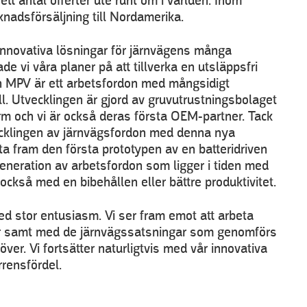
t antal offerter ute runt om i världen. Inom
nadsförsäljning till Nordamerika.
a innovativa lösningar för järnvägens många
e vi våra planer på att tillverka en utsläppsfri
En MPV är ett arbetsfordon med mångsidigt
 Utvecklingen är gjord av gruvutrustningsbolaget
orm och vi är också deras första OEM-partner. Tack
vecklingen av järnvägsfordon med denna nya
ta fram den första prototypen av en batteridriven
generation av arbetsfordon som ligger i tiden med
 också med en bibehållen eller bättre produktivitet.
med stor entusiasm. Vi ser fram emot att arbeta
er samt med de järnvägssatsningar som genomförs
er. Vi fortsätter naturligtvis med vår innovativa
rrensfördel.