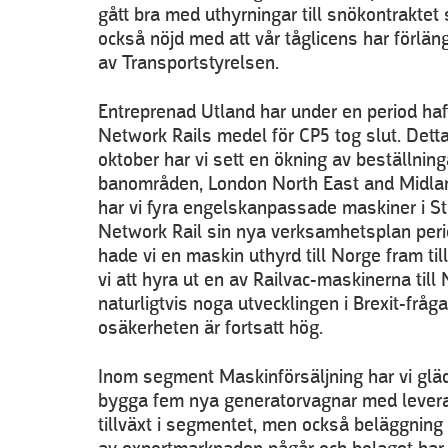
gått bra med uthyrningar till snökontraktet
också nöjd med att vår tåglicens har förlän
av Transportstyrelsen.
Entreprenad Utland har under en period haft l
Network Rails medel för CP5 tog slut. Dett
oktober har vi sett en ökning av beställninga
banområden, London North East and Midlan
har vi fyra engelskanpassade maskiner i Stor
Network Rail sin nya verksamhetsplan peri
hade vi en maskin uthyrd till Norge fram til
vi att hyra ut en av Railvac-maskinerna till 
naturligtvis noga utvecklingen i Brexit-frå
osäkerheten är fortsatt hög.
Inom segment Maskinförsäljning har vi glädj
bygga fem nya generatorvagnar med levera
tillväxt i segmentet, men också beläggning 