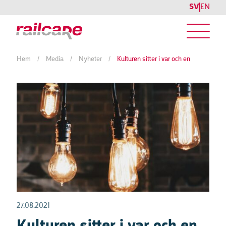
SV
EN
Hem
/
Media
/
Nyheter
/
Kulturen sitter i var och en
27.08.2021