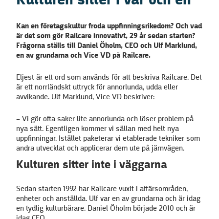
Kulturen sitter i var och en
Kan en företagskultur froda uppfinningsrikedom? Och vad
är det som gör Railcare innovativt, 29 år sedan starten?
Frågorna ställs till Daniel Öholm, CEO och Ulf Marklund,
en av grundarna och Vice VD på Railcare.
Eljest är ett ord som används för att beskriva Railcare. Det
är ett norrländskt uttryck för annorlunda, udda eller
avvikande. Ulf Marklund, Vice VD beskriver:
– Vi gör ofta saker lite annorlunda och löser problem på
nya sätt. Egentligen kommer vi sällan med helt nya
uppfinningar. Istället paketerar vi etablerade tekniker som
andra utvecklat och applicerar dem ute på järnvägen.
Kulturen sitter inte i väggarna
Sedan starten 1992 har Railcare vuxit i affärsområden,
enheter och anställda. Ulf var en av grundarna och är idag
en tydlig kulturbärare. Daniel Öholm började 2010 och är
idag CEO.