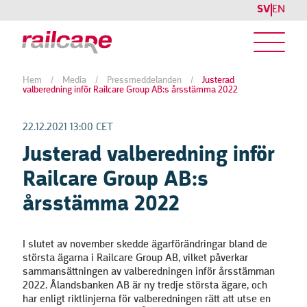
SV
EN
Hem
/
Media
/
Pressmeddelanden
/
Justerad
valberedning inför Railcare Group AB:s årsstämma 2022
22.12.2021 13:00 CET
Justerad valberedning inför
Railcare Group AB:s
årsstämma 2022
I slutet av november skedde ägarförändringar bland de
största ägarna i Railcare Group AB, vilket påverkar
sammansättningen av valberedningen inför årsstämman
2022. Ålandsbanken AB är ny tredje största ägare, och
har enligt riktlinjerna för valberedningen rätt att utse en