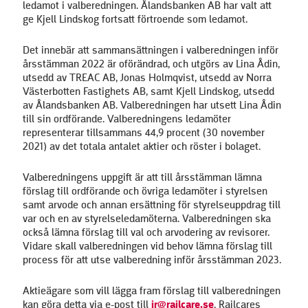
ledamot i valberedningen. Ålandsbanken AB har valt att
ge Kjell Lindskog fortsatt förtroende som ledamot.
Det innebär att sammansättningen i valberedningen inför
årsstämman 2022 är oförändrad, och utgörs av Lina Ådin,
utsedd av TREAC AB, Jonas Holmqvist, utsedd av Norra
Västerbotten Fastighets AB, samt Kjell Lindskog, utsedd
av Ålandsbanken AB. Valberedningen har utsett Lina Ådin
till sin ordförande. Valberedningens ledamöter
representerar tillsammans 44,9 procent (30 november
2021) av det totala antalet aktier och röster i bolaget.
Valberedningens uppgift är att till årsstämman lämna
förslag till ordförande och övriga ledamöter i styrelsen
samt arvode och annan ersättning för styrelseuppdrag till
var och en av styrelseledamöterna. Valberedningen ska
också lämna förslag till val och arvodering av revisorer.
Vidare skall valberedningen vid behov lämna förslag till
process för att utse valberedning inför årsstämman 2023.
Aktieägare som vill lägga fram förslag till valberedningen
kan göra detta via e-post till
ir@railcare.se
. Railcares