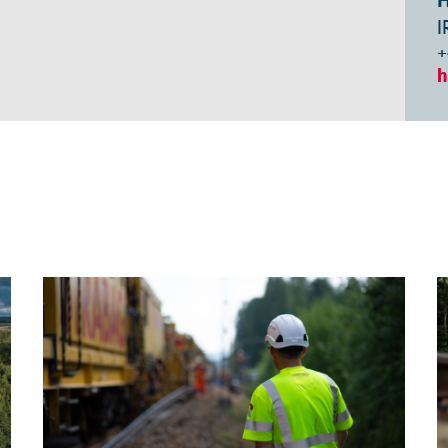
H
I
+
h