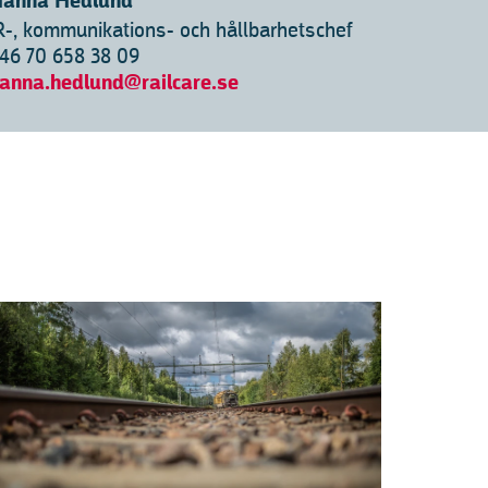
anna Hedlund
R-, kommunikations- och hållbarhetschef
46 70 658 38 09
anna.hedlund@railcare.se