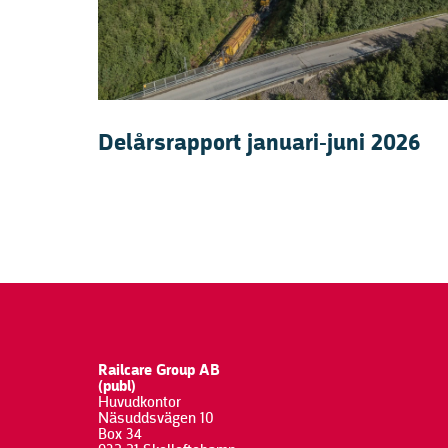
Delårsrapport januari-juni 2026
Railcare Group AB
(publ)
Huvudkontor
Näsuddsvägen 10
Box 34