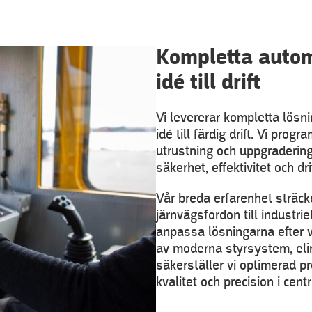
Kompletta autom
idé till drift
Vi levererar kompletta lösni
idé till färdig drift. Vi pro
utrustning och uppgradering
säkerhet, effektivitet och dr
Vår breda erfarenhet sträc
järnvägsfordon till industrie
anpassa lösningarna efter 
av moderna styrsystem, eli
säkerställer vi optimerad pr
kvalitet och precision i cent