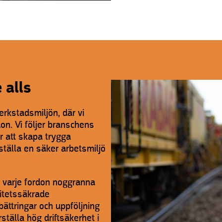
e alls
erkstadsmiljön, där vi
on. Vi följer branschens
ör att skapa trygga
ställa en säker arbetsmiljö
varje fordon noggranna
litetssäkrade
bättringar och uppföljning
ställa hög driftsäkerhet i