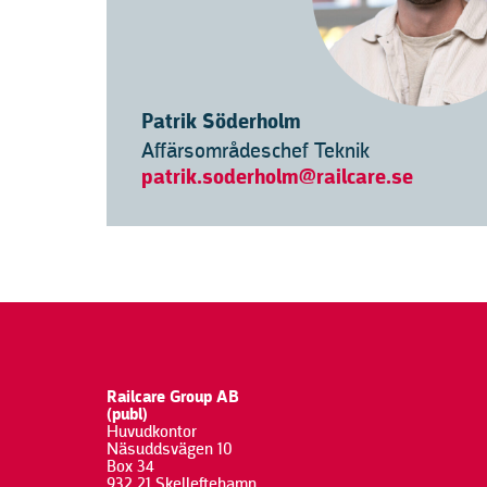
Patrik Söderholm
Affärsområdeschef Teknik
patrik.soderholm@railcare.se
Railcare Group AB
(publ)
Huvudkontor
Näsuddsvägen 10
Box 34
932 21 Skelleftehamn