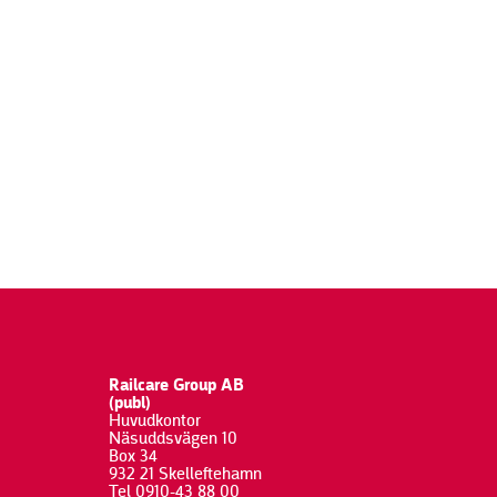
Railcare Group AB
(publ)
Huvudkontor
Näsuddsvägen 10
Box 34
932 21 Skelleftehamn
Tel 0910-43 88 00