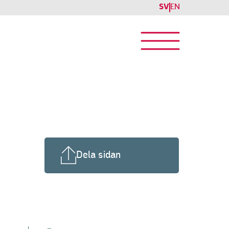
SV
EN
Dela sidan