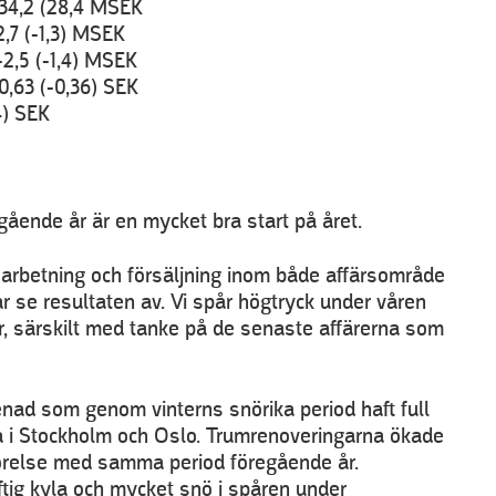
 34,2 (28,4 MSEK
2,7 (-1,3) MSEK
 -2,5 (-1,4) MSEK
-0,63 (-0,36) SEK
,4) SEK
ående år är en mycket bra start på året.
earbetning och försäljning inom både affärsområde
ar se resultaten av. Vi spår högtryck under våren
 särskilt med tanke på de senaste affärerna som
renad som genom vinterns snörika period haft full
i Stockholm och Oslo. Trumrenoveringarna ökade
mförelse med samma period föregående år.
aftig kyla och mycket snö i spåren under