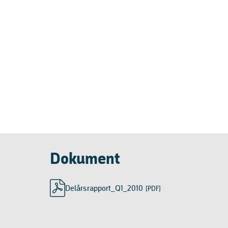
Dokument
Delårsrapport_Q1_2010
[PDF]