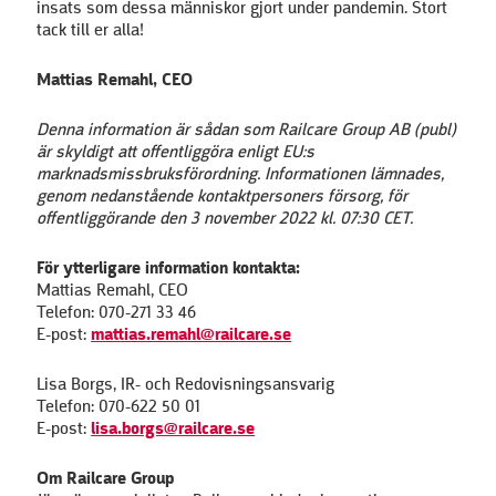
insats som dessa människor gjort under pandemin. Stort
tack till er alla!
Mattias Remahl, CEO
Denna information är sådan som Railcare Group AB (publ)
är skyldigt att offentliggöra enligt EU:s
marknadsmissbruksförordning. Informationen lämnades,
genom nedanstående kontaktpersoners försorg, för
offentliggörande den 3 november 2022 kl. 07:30 CET.
För ytterligare information kontakta:
Mattias Remahl, CEO
Telefon: 070-271 33 46
E-post:
mattias.remahl@railcare.se
Lisa Borgs, IR- och Redovisningsansvarig
Telefon: 070-622 50 01
E-post:
lisa.borgs@railcare.se
Om Railcare Group