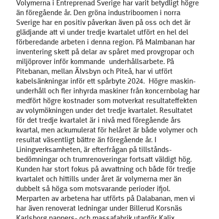
Volymerna i Entreprenad Sverige har varit betydligt högre
än föregående år. Den gröna industri­boomen i norra
Sverige har en positiv påverkan även på oss och det är
glädjande att vi under tredje kvartalet utfört en hel del
förberedande arbeten i denna region. På Malmbanan har
inventering skett på delar av spåret med provgropar och
miljöprover inför kommande underhållsarbete. På
Pitebanan, mellan Älvsbyn och Piteå, har vi utfört
kabelsänkningar inför ett spårbyte 2024. Högre maskin­
underhåll och fler inhyrda maskiner från koncernbolag har
medfört högre kostnader som motverkat resultateffekten
av volymökningen under det tredje kvartalet. Resultatet
för det tredje kvartalet är i nivå med föregående års
kvartal, men ackumulerat för helåret är både volymer och
resultat väsentligt bättre än föregående år. I
Liningverksamheten, är efterfrågan på tillstånds­
bedömningar och trumrenoveringar fortsatt väldigt hög.
Kunden har stort fokus på avvattning och både för tredje
kvartalet och hittills under året är volymerna mer än
dubbelt så höga som motsvarande perioder ifjol.
Merparten av arbetena har utförts på Dalabanan, men vi
har även renoverat ledningar under Billerud Korsnäs
Karlsborg pappers- och massafabrik utanför Kalix.