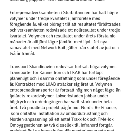
Entreprenadverksamheten i Storbritannien har haft högre
volymer under tredje kvartalet i jämförelse med
föregående år, vilket bidragit till att resultatet förbättrades
och verksamheten redovisade ett nollresultat under tredje
kvartalet. Volymen och resultatet under årets första nio
månader är alltjämt lägre jämfört med ifjol. Det nya
ramavtalet med Network Rail gäller från slutet av juli och
två år framåt.
Transport Skandinavien redovisar fortsatt höga volymer.
Transporter för Kaunis Iron och LKAB har fortlöpt
planenligt och i samma omfattning som under föregående
år. Kontraktet med LKAB sträcker sig året ut. Volymen
entreprenadtransporter är fortsatt hög men något lägre än
fjolårets rekord­volymer. Lokverkstaden jobbar under
högtryck och orderingången har varit stark under hela
året. Två parallella projekt pågår mot Nordic Re-Finance,
som omfattar installation av ombordutrustning och
Norden-anpassning på ett antal Traxx-lok och TMe-lok.
Ombyggnationen av två diesellok till Infranord fortgår,