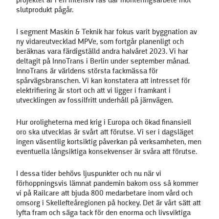
projektet är i en intensiv fas där monteringsarbete mot
slutprodukt pågår.
I segment Maskin & Teknik har fokus varit byggnation av
ny vidareutvecklad MPVe, som fortgår planenligt och
beräknas vara färdigställd andra halvåret 2023. Vi har
deltagit på InnoTrans i Berlin under september månad.
InnoTrans är världens största fackmässa för
spårvägsbranschen. Vi kan konstatera att intresset för
elektrifiering är stort och att vi ligger i framkant i
utvecklingen av fossilfritt underhåll på järnvägen.
Hur oroligheterna med krig i Europa och ökad finansiell
oro ska utvecklas är svårt att förutse. Vi ser i dagsläget
ingen väsentlig kortsiktig påverkan på verksamheten, men
eventuella långsiktiga konsekvenser är svåra att förutse.
I dessa tider behövs ljuspunkter och nu när vi
förhoppningsvis lämnat pandemin bakom oss så kommer
vi på Railcare att bjuda 800 medarbetare inom vård och
omsorg i Skellefteåregionen på hockey. Det är vårt sätt att
lyfta fram och säga tack för den enorma och livsviktiga