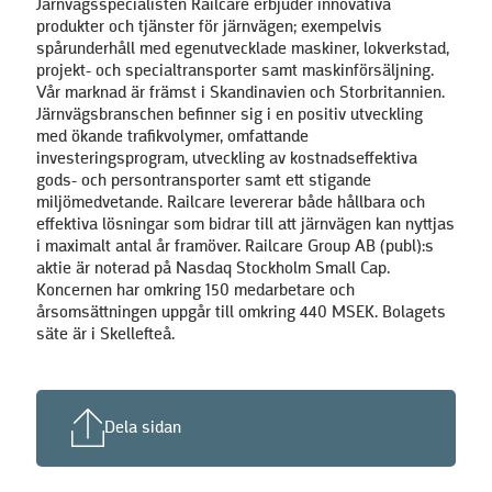
Järnvägsspecialisten Railcare erbjuder innovativa
produkter och tjänster för järnvägen; exempelvis
spårunderhåll med egenutvecklade maskiner, lokverkstad,
projekt- och specialtransporter samt maskinförsäljning.
Vår marknad är främst i Skandinavien och Storbritannien.
Järnvägsbranschen befinner sig i en positiv utveckling
med ökande trafikvolymer, omfattande
investeringsprogram, utveckling av kostnadseffektiva
gods- och persontransporter samt ett stigande
miljömedvetande. Railcare levererar både hållbara och
effektiva lösningar som bidrar till att järnvägen kan nyttjas
i maximalt antal år framöver.
Railcare Group AB (publ):s
aktie är noterad på Nasdaq Stockholm Small Cap.
Koncernen har omkring 150 medarbetare och
årsomsättningen uppgår till omkring 440 MSEK. Bolagets
säte är i Skellefteå.
Dela sidan