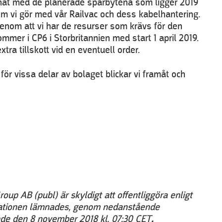
at med de planerade spårbytena som ligger 2019
som vi gör med vår Railvac och dess kabelhantering.
enom att vi har de resurser som krävs för den
mer i CP6 i Storbritannien med start 1 april 2019.
tra tillskott vid en eventuell order.
 för vissa delar av bolaget blickar vi framåt och
up AB (publ) är skyldigt att offentliggöra enligt
mationen lämnades, genom nedanstående
ande den 8 november 2018 kl. 07:30 CET
.