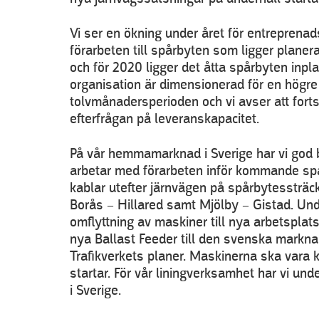
Vi ser en ökning under året för entreprenad
förarbeten till spårbyten som ligger planer
och för 2020 ligger det åtta spårbyten inpla
organisation är dimensionerad för en högre
tolvmånadersperioden och vi avser att fortsa
efterfrågan på leveranskapacitet.
På vår hemmamarknad i Sverige har vi god 
arbetar med förarbeten inför kommande spår
kablar utefter järnvägen på spårbytessträc
Borås – Hillared samt Mjölby – Gistad. Und
omflyttning av maskiner till nya arbetspla
nya Ballast Feeder till den svenska marknad
Trafikverkets planer. Maskinerna ska vara kl
startar. För vår liningverksamhet har vi unde
i Sverige.