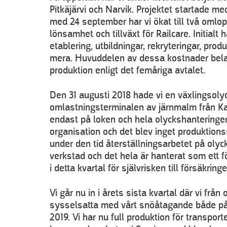
Pitkäjärvi och Narvik. Projektet startade m
med 24 september har vi ökat till två omlop
lönsamhet och tillväxt för Railcare. Initialt
etablering, utbildningar, rekryteringar, p
mera. Huvuddelen av dessa kostnader belast
produktion enligt det femåriga avtalet.
Den 31 augusti 2018 hade vi en växlingsoly
omlastningsterminalen av järnmalm från Kau
endast på loken och hela olyckshanteringen
organisation och det blev inget produktion
under den tid återställningsarbetet på olyc
verkstad och det hela är hanterat som ett 
i detta kvartal för självrisken till försäkringe
Vi går nu in i årets sista kvartal där vi f
sysselsatta med vårt snöåtagande både på 
2019. Vi har nu full produktion för transport