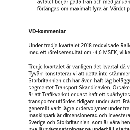
avtalet börjar gälla från och med januari
förlängas om maximalt fyra år. Värdet p
VD-kommentar
Under tredje kvartalet 2018 redovisade Ra
med ett rörelseresultat om -4,6 MSEK, vilke
Tredje kvartalet är vanligen det kvartal då 
Tyvärr konstaterar vi att detta inte stämmer
Storbritannien och har även haft låg beläg
segmentet Transport Skandinavien. Orsaken 
är att Trafikverket endast haft ett spårbyt
transporter utfördes tidigare under året. F
generellt varit lägre ordervolymer under tre
maskinpark är dimensionerad och investera
Sverige och Storbritannien, som är våra h
nya järnvägssatsningar på underhåll start