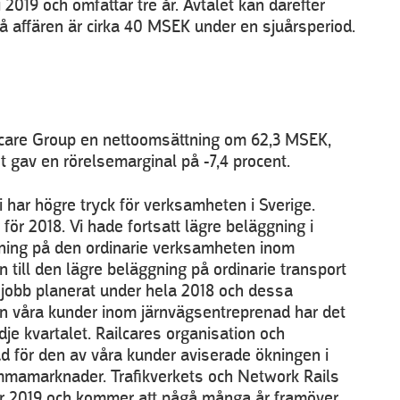
 2019 och omfattar tre år. Avtalet kan därefter
å affären är cirka 40 MSEK under en sjuårsperiod.
ilcare Group en nettoomsättning om 62,3 MSEK,
t gav en rörelsemarginal på -7,4 procent.
vi har högre tryck för verksamheten i Sverige.
 för 2018. Vi hade fortsatt lägre beläggning i
gning på den ordinarie verksamheten inom
till den lägre beläggning på ordinarie transport
esjobb planerat under hela 2018 och dessa
rån våra kunder inom järnvägsentreprenad har det
dje kvartalet. Railcares organisation och
d för den av våra kunder aviserade ökningen i
emmamarknader. Trafikverkets och Network Rails
ar 2019 och kommer att pågå många år framöver.