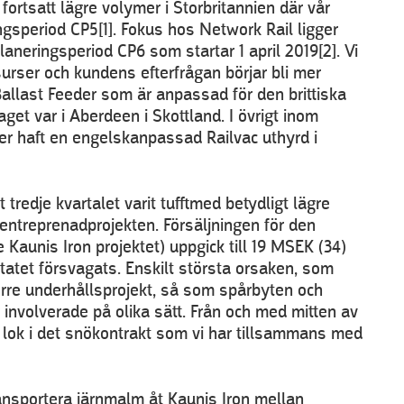
ortsatt lägre volymer i Storbritannien där vår
ngsperiod CP5[1]
. Fokus hos Network Rail ligger
 planeringsperiod CP6 som startar 1 april 2019[2]
. Vi
urser och kundens efterfrågan börjar bli mer
 Ballast Feeder som är anpassad för den brittiska
get var i Aberdeen i Skottland. I övrigt inom
er haft en engelskanpassad Railvac uthyrd i
redje kvartalet varit tufft
med betydligt lägre
l entreprenadprojekten. Försäljningen för den
 Kaunis Iron projektet) uppgick till 19 MSEK (34)
ltatet försvagats. Enskilt största orsaken, som
större underhållsprojekt, så som spårbyten och
är involverade på olika sätt. Från och med mitten av
lok i det snökontrakt som vi har tillsammans med
ransportera järnmalm åt Kaunis Iron mellan