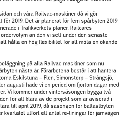
sidan och våra Railvac-maskiner då vi gör
at för 2019. Det är planerat för fem spårbyten 2019
nerade i Trafikverkets planer. Railcares
 ordervolym än den vi sett under den senaste
tt hålla en hög flexibilitet för att möta en ökande
beläggning på alla Railvac-maskiner som nu
byten nästa år. Förarbetena består i att hantera
korna Eskilstuna – Flen, Simonstorp – Strångsjö,
er augusti hade vi en period om fjorton dagar med
tser. Vi kommer under vintersäsongen bygga två
en för att klara av de projekt som är aviserad i
ara till april 2019, då säsongen för ballastbyten
r kvartalet utfört ett antal re-liningar för järnvägen