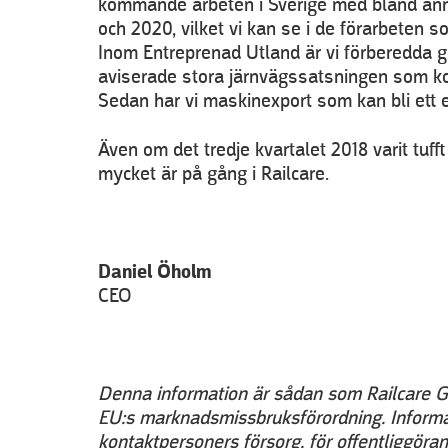
kommande arbeten i Sverige med bland ann
och 2020, vilket vi kan se i de förarbeten 
Inom Entreprenad Utland är vi förberedda g
aviserade stora järnvägssatsningen som kom
Sedan har vi maskinexport som kan bli ett ex
Även om det tredje kvartalet 2018 varit tufft
mycket är på gång i Railcare.
Daniel Öholm
CEO
Denna information är sådan som Railcare Gro
EU:s marknadsmissbruksförordning. Infor
kontaktpersoners försorg, för offentliggör