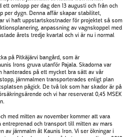
ed ett omlopp per dag den 13 augusti och från och
p per dygn. Denna affär skapar stabilitet,
 har vi haft uppstartskostnader för projektet så som
roduktionsplanering, anpassning av vagnskoppel med
ade årets tredje kvartal och vi är nu i normal
cka på Pitkäjärvi bangård, som är
nis Irons gruva utanför Pajala. Skadorna var
 hanterades på ett mycket bra sätt av vår
sstopp, järnmalmen transporterades enligt plan
ksplatsen pågick. De två lok som har skador är på
försäkringsärende och vi har reserverat 0,45 MSEK
n.
rån och med mitten av november kommer att vara
entreprenad och transport till mitten av mars
en av järnmalm åt Kaunis Iron. Vi ser ökningar i