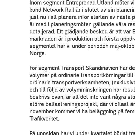
Inom segment Entreprenad Utland möter vi f
kund Network Rail är i slutet av sin planeri
just nu i att planera inför starten av nästa
är med i planeringsmöten gällande våra res
detaljerad. Ett glädjande besked är att vår
marknaden är i produktion och första uppdra
segmentet har vi under perioden maj-oktob
Norge.
För segment Transport Skandinavien har det t
volymer på ordinarie transportkörningar til
ordinarie transportverksamheten, (exklusive
och till följd av volymminskningen har resu
beskrivs ovan, är att det inte varit några 
större ballastreningsprojekt, där vi oftast 
november kommer vi ha beläggning på fem 
Trafikverket.
På uppsidan har vi under kvartalet börjat t